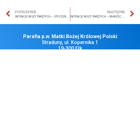
POPRZEDNIE
NASTĘPNE
INTENCJE MSZY ŚWIĘTYCH – STYCZEŃ 2024
INTENCJE MSZY ŚWIĘTYCH – MARZEC 2024
Parafia p.w. Matki Bożej Królowej Polski
Straduny, ul. Kopernika 1
19-300 Ełk
Numer konta:
55 1020 2892 0000 5502 0522 5968
NIP:
848 170 66 27 |
REGON:
040112417
Proboszcz:
ks. Piotr Walczak CRL
tel. kom. 600 473 543
e-mail:
piotr.walczak@kanonicy.pl