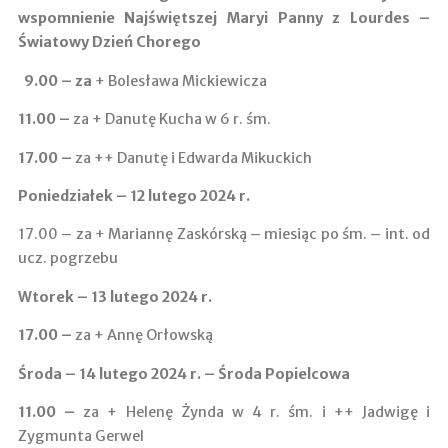
wspomnienie Najświętszej Maryi Panny z Lourdes –
Światowy Dzień Chorego
9.00
–
za
+ Bolesława Mickiewicza
11.00 ­–
za + Danutę Kucha w 6 r. śm.
17.00 –
za ++ Danutę i Edwarda Mikuckich
Poniedziałek – 12 lutego 2024 r.
17.00 – za + Mariannę Zaskórską – miesiąc po śm. – int. od
ucz. pogrzebu
Wtorek – 13 lutego 2024 r.
17.00 –
za + Annę Orłowską
Środa – 14 lutego 2024 r. – Środa Popielcowa
11.00 –
za + Helenę Żynda w 4 r. śm. i ++ Jadwigę i
Zygmunta Gerwel