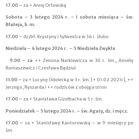
17.00
–
za + Annę Orłowską
Sobota – 3 lutego 2024 r. – I sobota miesiąca – św.
Błażeja, b. m.
17.00 –
dz/bł. Krystyny i Sylwestra w 34 r. ślubu
Niedziela – 4 lutego 2024 r. – 5 Niedziela Zwykła
9.00
–
za
++ Zenona Narkiewicza w 30 r. śm., Amelię
Romaszewicz i Czesława Bądziul
11.00 ­–
za + Lucynę Odolecką w 3 r. śm. [+ 01.02.2021r], ++
Jerzego, Ryszarda i ++ rodziców z obojga stron
17.00 –
za + Stanisława Gizelbacha w 5 r. śm.
Poniedziałek – 5 lutego 2024 r. – św. Agaty, dz. i męcz.
17.00 –
za + Stanisławę Kantorowską – w 9 miesięcy po
śm.