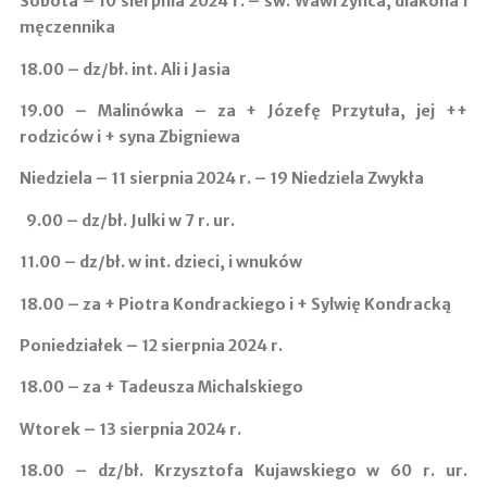
Sobota – 10 sierpnia 2024 r. – św. Wawrzyńca, diakona i
męczennika
18.00 –
dz/bł. int. Ali i Jasia
19.00 – Malinówka
– za + Józefę Przytuła, jej ++
rodziców i + syna Zbigniewa
Niedziela – 11 sierpnia 2024 r. – 19 Niedziela Zwykła
9.00 –
dz/bł. Julki w 7 r. ur.
11.00 ­–
dz/bł. w int. dzieci, i wnuków
18.00 –
za + Piotra Kondrackiego i + Sylwię Kondracką
Poniedziałek – 12 sierpnia 2024 r.
18.00 –
za + Tadeusza Michalskiego
Wtorek – 13 sierpnia 2024 r.
18.00 –
dz/bł. Krzysztofa Kujawskiego w 60 r. ur.