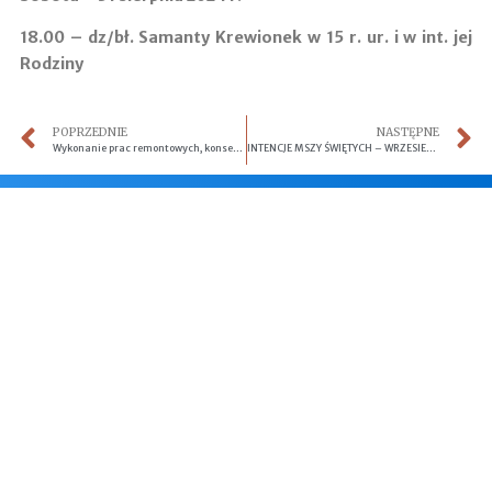
18.00 –
dz/bł. Samanty Krewionek w 15 r. ur. i w int. jej
Rodziny
POPRZEDNIE
NASTĘPNE
Wykonanie prac remontowych, konserwatorskich i restauratorskich
INTENCJE MSZY ŚWIĘTYCH – WRZESIEŃ 2024
Parafia p.w. Matki Bożej Królowej Polski
Straduny, ul. Kopernika 1
19-300 Ełk
Numer konta:
55 1020 2892 0000 5502 0522 5968
NIP:
848 170 66 27 |
REGON:
040112417
Proboszcz:
ks. Piotr Walczak CRL