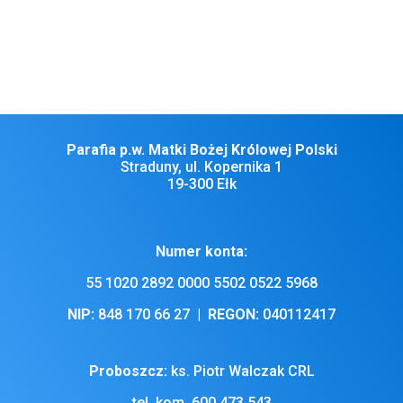
Pańskiego 2026 niech nam wyprasza błogosławieństwo Święta
Boża Rodzicielka Maryja.
Parafia p.w. Matki Bożej Królowej Polski
Straduny, ul. Kopernika 1
19-300 Ełk
Numer konta:
55 1020 2892 0000 5502 0522 5968
NIP:
848 170 66 27 |
REGON:
040112417
Proboszcz:
ks. Piotr Walczak CRL
tel. kom. 600 473 543