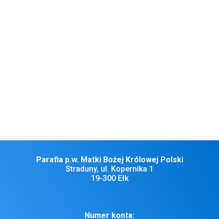
4. W poniedziałek, wspomnienie Świętej Agaty, dziewicy i
męczennicy. W tym dniu błogosławieństwo chleba i wody ku czci
Świętej Agaty.
5. Najbliższa niedziela, to 1 niedziela lutego. Zmiana tajemnic
różańcowych. Różaniec o godzinie 10.40 poprowadzi Różą Matki
Bożej Królowej Polski z Oracz.
6. Bóg zapłać za ofiary złożone dzisiaj na tacę. Serdecznie dziękuję za
ofiary indywidualne na ogrzewanie, prąd i ubezpieczenie kościoła.
Naszym Drogim Parafianom, Gościom i Dobrodziejom życzę
miłego świętowania, Bożego błogosławieństwa i opieki Matki
Bożej Gromnicznej.
Parafia p.w. Matki Bożej Królowej Polski
Straduny, ul. Kopernika 1
19-300 Ełk
Numer konta: