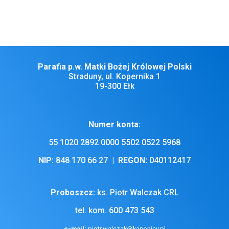
ofiary indywidualne na ogrzewanie, prąd i ubezpieczenie kościoła.
Naszym Drogim Parafianom, Gościom i Dobrodziejom życzę
dobrego i owocnego przeżycia Wielkiego Postu.
Parafia p.w. Matki Bożej Królowej Polski
Straduny, ul. Kopernika 1
19-300 Ełk
Numer konta:
55 1020 2892 0000 5502 0522 5968
NIP:
848 170 66 27 |
REGON:
040112417
Proboszcz:
ks. Piotr Walczak CRL
tel. kom. 600 473 543
e-mail:
piotr.walczak@kanonicy.pl