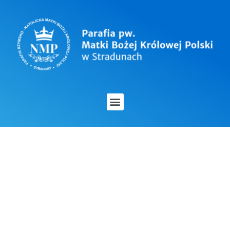
OGŁOSZENIA
DUSZPASTERSKIE 22
LUTEGO 2023 –
ŚRODA POPIELCOWA