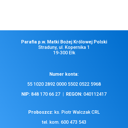
mieszkańcom Stradun z ul Kajki.
Wszystkim Drogim Parafianom, Gościom i Dobrodziejom życzę
miłej niedzieli, zdrowia, Błogosławieństwa Bożego i opieki Matki
Najświętszej.
Parafia p.w. Matki Bożej Królowej Polski
Straduny, ul. Kopernika 1
19-300 Ełk
Numer konta:
55 1020 2892 0000 5502 0522 5968
NIP:
848 170 66 27 |
REGON:
040112417
Proboszcz:
ks. Piotr Walczak CRL
tel. kom. 600 473 543