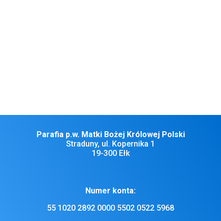
Wszystkim naszym Drogim Parafianom, Gościom i Dobrodziejom
życzę miłej niedzieli. Na ostatnie dni roku 2021 życzę Bożego
błogosławieństwa i opieki Matki Bożej.
Parafia p.w. Matki Bożej Królowej Polski
Straduny, ul. Kopernika 1
19-300 Ełk
Numer konta:
55 1020 2892 0000 5502 0522 5968