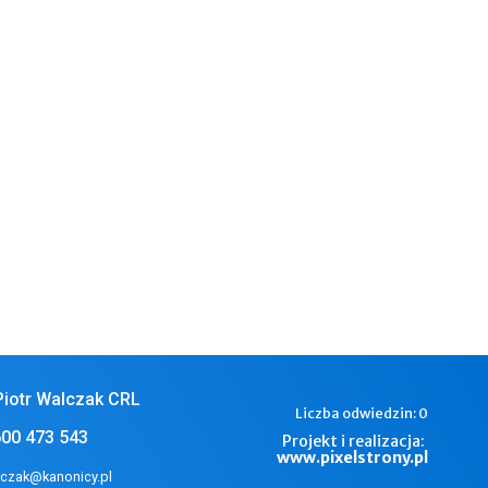
ła do spowiedzi i Komunii Świętej.
 Mszą Świętą o godzinie o godz.11.30
 kwiaty do Bożego Grobu.
h nie dotarli Sołtysi, żeby zebrać
ościoła dziękuję mieszkańcom Oracz część
rdziu Bożemu: Wieczny odpoczynek …
anie Wielkiego Postu.
Piotr Walczak CRL
Liczba odwiedzin:
0
600 473 543
Projekt i realizacja:
www.pixelstrony.pl
lczak@kanonicy.pl