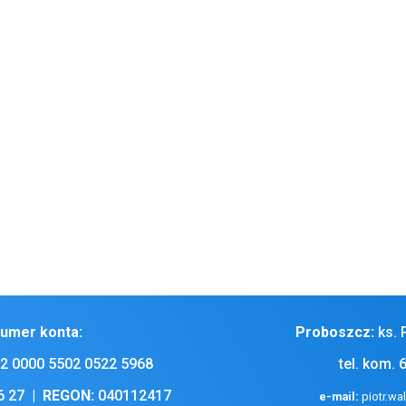
zgłaszać do Księdza Proboszcza chorych, którzy nie mogą przyjść do kościo
orek po niedzieli palmowej, lub w umówionym terminie.
Niedziela Palmowa. Na każdej Mszy Świętej będzie poświęcenie palm. Przed
 tacę. Serdecznie dziękuję za ofiary indywidualne i za ofiary zbiorowe na
którego można złożyć ofiarę na kwiaty do Bożego Grobu. Wszyscy do któryc
 złożyć swój dar do tego koszyka
. 9.00 proszę mieszkańców Oracz część II. Za wczorajsze posprzątanie k
czności odeszła + Leokadia Szymaniec ze Stradun. Polecajmy Ją Miłosie
obrodziejom życzę Bożego błogosławieństwa na dobre i owocne przeżyw
umer konta:
Proboszcz:
ks. 
2 0000 5502 0522 5968
tel. kom. 
6 27 |
REGON:
040112417
e-mail:
piotr.wa