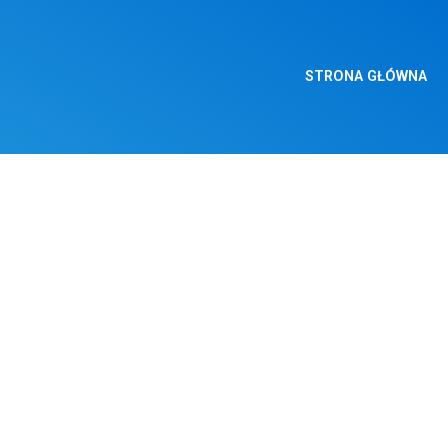
STRONA GŁÓWNA
 DUSZPASTERSKIE 26 M
 WIELKIEGO POSTU
u. Gorzkie Żale we wszystkie niedziele Wielkiego Postu śpiewamy o godz
w piątek, 31 marca o godzinie 19.00. Zapraszam serdecznie na tę drogę ws
 za mieszkańców całej naszej Parafii. Za udział w Drodze Krzyżowej mo
pominki o godz. 16.30 a po Wypominkach Msza Święta za wszystkich pole
ie się w sobotę 1 kwietnia. Msze Święte z naukami rekolekcyjnymi w sobot
. Będą spowiadać Księża z naszego Dekanatu. Postarajmy się o to, aby ni