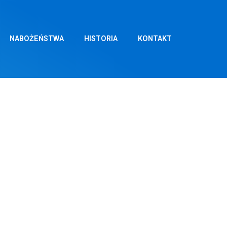
NABOŻEŃSTWA
HISTORIA
KONTAKT
ARCA 2023 –
. 8.40.
zystkich Parafian, nie tylko
żemy zyskać odpust zupełny.
conych w Wypominkach parafialnych.
ę o godzinie 11.00, 17.00 i 19.00. Przed
kt na te święta nie pozostał bez