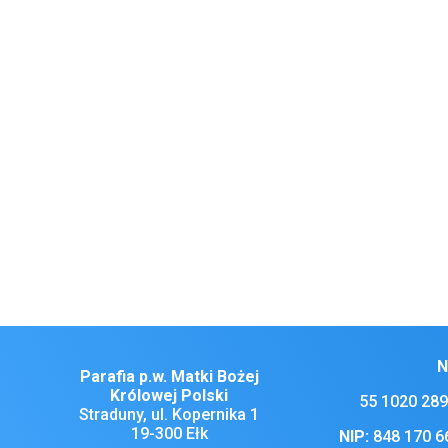
5. W zakrystii albo telefonicznie proszę 
Chorych w domach Ksiądz odwiedzi we wt
6. Za tydzień Niedziela Męki Pańskiej – 
procesja z palmami.
7. Bóg zapłać za ofiary złożone dzisiaj na
8. Na stoliku pod amboną stoi koszyk, do 
składkę na kwiaty do Bożego Grobu, mogą
9. posprzątanie kościoła w sobotę o godz
I.
10. Z naszej Rodziny Parafialnej do wie
Naszym Drogim Parafianom, Gościom i D
N
Parafia p.w. Matki Bożej
Królowej Polski
55 1020 289
Straduny, ul. Kopernika 1
19-300 Ełk
NIP:
848 170 6