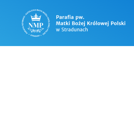
OGŁOSZENIA
V NIEDZIELA
1. Przeżywamy 5 Niedzielę Wielkiego Post
2. Parafialna Droga Krzyżowa w Oraczach 
mieszkańców Oracz – modlić się będziemy
3. W piątek ostatni piątek miesiąca. Wy
4. Wielkopostny Dzień Rekolekcyjny odbędz
Mszą Święta będzie można się wyspowiadać
spowiedzi i Komunii Świętej.