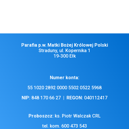
Wszystkim Drogim Parafianom, Gościom i Dobrodziejom życzę
miłej niedzieli, zdrowia, Błogosławieństwa Bożego i opieki Matki
Bożej – naszej Patronki, Której Narodziny przeżywać będziemy w
piątek.
Parafia p.w. Matki Bożej Królowej Polski
Straduny, ul. Kopernika 1
19-300 Ełk
Numer konta:
55 1020 2892 0000 5502 0522 5968
NIP:
848 170 66 27 |
REGON:
040112417
Proboszcz:
ks. Piotr Walczak CRL
tel. kom. 600 473 543