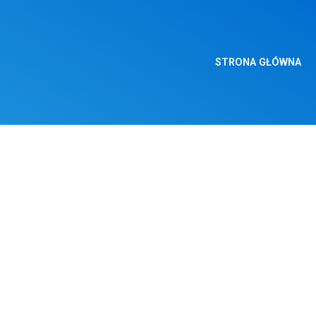
STRONA GŁÓWNA
DUSZPASTERSKIE – 31 
NIEDZIELA ZWYKŁA
tania Warszawskiego. Pamiętajmy o tych, którzy walczyli w Powstaniu i odd
iesięcznej abstynencji od alkoholu, jako wypełnienie Jasnogórskich Śl
m alkoholowym, za ofiary alkoholizmu i o trzeźwość naszego Narodu.
enienia Pańskiego. Msza Święta w naszym kościele o godzinie 18.00.