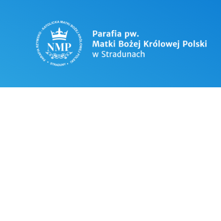
OGŁOSZENIA 
ROKU XVIII 
Jutro 1 sierpnia: 78 rocznica Pows
W sierpniu zachęcam do podjęcia m
modlitwę za zniewolonych nałogie
W sobotę 6 sierpnia Święto Przemi