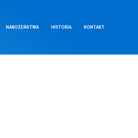
NABOŻEŃSTWA
HISTORIA
KONTAKT
LIPCA 2022
ali życie za wolność naszej Ojczyzny.
ubów Narodu. Wszystkich proszę o