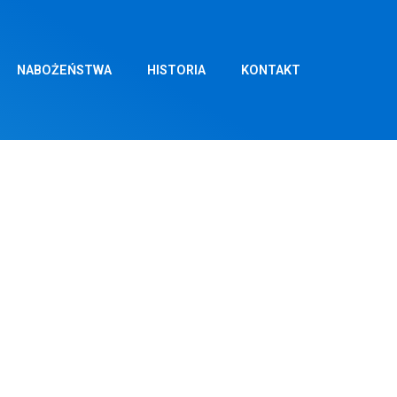
NABOŻEŃSTWA
HISTORIA
KONTAKT
STYCZNIA
AŃSKIEGO –
 kościołach kapłani błogosławią kredę i
siaj, tak jak w każdą niedzielę. Taca w
czestniczenie w pierwszych piątkach
a. Spowiedź codziennie przed każdą Mszą