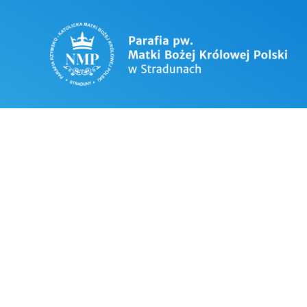
OGŁOSZENIA 
2023 UROCZ
ŚWIĘTO TRZE
Uroczystość Objawienia Pańskiego. W nasz
kadzidło na pamiątkę darów jakie Trzej K
święto Trzech Króli przeznaczona jest na
Dzisiaj 1 piątek miesiąca. Zachęcam dzi
miesiąca. Starszych prosimy, aby dali d
Świętą.