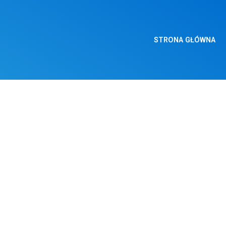
STRONA GŁÓWNA
DUSZPASTERSKIE – 6 
YSTOŚĆ OBJAWIENIA P
CH KRÓLI
ej Polskiej Tradycji ta uroczystość nazywana była Święto Trzech Króli. W
rólowie ofiarowali Panu Jezusowi narodzonemu w Betlejem. Msze Święte dzi
 Krajowy Fundusz Misyjny.
eci i młodzież, szczególnie kandydatów do bierzmowania, do gorliwego u
zieciom i młodzieży przykład miłości do Najświętszego Serca Pana Jezus